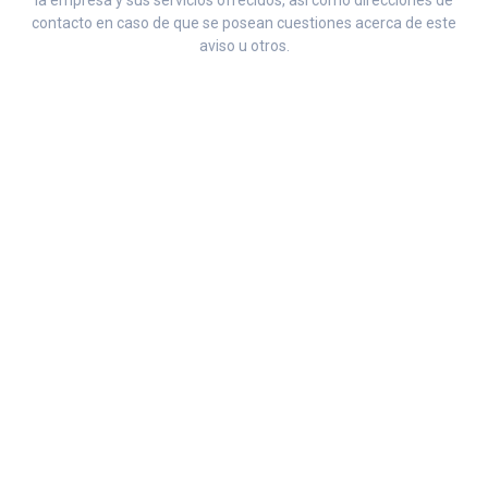
la empresa y sus servicios ofrecidos, así como direcciones de
contacto en caso de que se posean cuestiones acerca de este
aviso u otros.