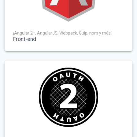
¡Angular 2+, AngularJS, Webpack, Gulp, npm y más!
Front-end