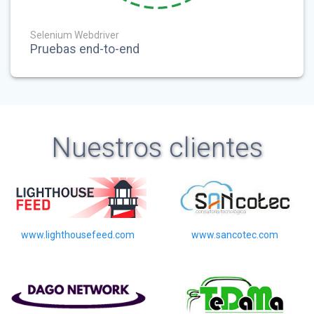
Selenium Webdriver
Pruebas end-to-end
Nuestros clientes
www.lighthousefeed.com
www.sancotec.com